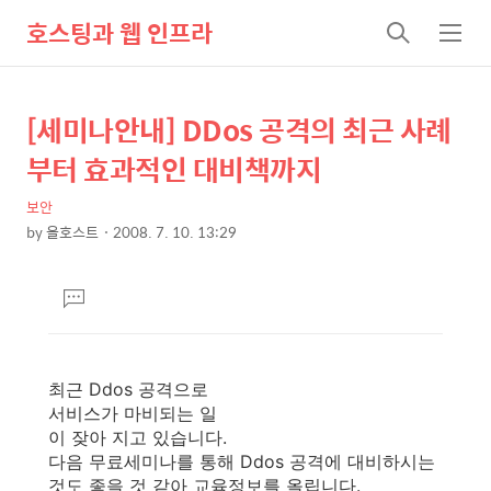
호스팅과 웹 인프라
검
메
색
뉴
[세미나안내] DDos 공격의 최근 사례
상
본
문
세
부터 효과적인 대비책까지
제
컨
목
보안
텐
by
올호스트
2008. 7. 10. 13:29
츠
본
문
댓
글
달
기
최근 Ddos 공격으로
서비스가 마비되는 일
이 잦아 지고 있습니다.
다음 무료세미나를 통해 Ddos 공격에 대비하시는
것도 좋을 것 같아 교육정보를 올립니다.