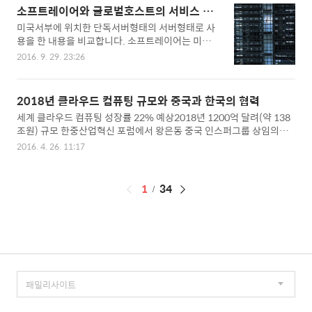
사이트 운영이 생소하신 분은 약간의 도움이 될 것
관리자계정으로 들어가 보안설정을 한 후 필요한 S
소프트레이어와 글로벌호스트의 서비스 비
같습니다. 웹서비스 운영 방식을 선택 1. 무료계정
W를 인스톨하여 바로 사용했습니다.시스템 구성이
교
미국서부에 위치한 단독서버형태의 서버형태로 사
서비스 -> 블로그나 개인홈페이지 또는 소규모 기업
나 확장은 서버 단위..
용을 한 내용을 비교합니다. 소프트레이어는 미국
홍보 홈페이지 2. 고정IP를 이용한 개인 PC 활용 ->
서부 산호세에 위치한 글로벌기업(IBM)이며, 글로
비공식 커뮤니티 3. 웹호스팅 -> 소규모 웹서비스
2016. 9. 29. 23:26
벌호스트는 미국 LA지역에 호스팅하는 한국 회사입
(기업홍보 홈페이지) 4. 어플리케이션 호스팅(ASP)
니다. 소프트레이어 장점- 서버의 종류를 다양하게
-> 특화되고 표준화된 웹서비스 (ex- 중소형 쇼핑몰
선택할 수 있습니다.- 미국의 여러 위치를 선택할 수
등) 5. 임대 서버호스팅 -> 중소형 웹 서비스 6. 서버
2018년 클라우드 컴퓨팅 규모와 중국과 한국의 협력
있습니다. 소프트레이어 단점- 기술지원을 바로바
구입과 코로케이션 -> 중대형 웹 서비스..
세계 클라우드 컴퓨팅 성장률 22% 예상2018년 1200억 달려(약 138
로 받기가 어렵습니다.- 한국회사가 아니라 그런지
조원) 규모 한중산업혁신 포럼에서 왕은동 중국 인스퍼그룹 상임의장
미국회사 시스템과 같은 느낌 글로벌호스트 장점-
은 한국과 파트너쉽 구축과 교류 제안 인스퍼는 중국의 대형 IT기업서
윈도우 원격데스크톱 접속과 작동이 아주 부드럽게
2016. 4. 26. 11:17
버매출 : 101억 위안(약 1조 8000억원)SW 매출 : 136억 위한 (약 2조
넘어갑니다.- 24시간 기술지원이 잘되는 편이며, 어
4000 억원) http://news.joins.com/article/19939241
느시간대든지 기술지원 처리가 빠릅니다. 글로벌호
스트 단점- 서버의 종류가 한정되어 있습니다.- 시
페
1
34
스템화가 잘되어 있지는 않습니다. 전반적으로 안정
이
된 시스템을 이용하기에는 소..
징