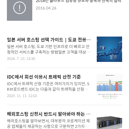
2018년 클라우드 컴퓨팅 규모와 중국과 한국의 협력
2016.04.26
일본 서버 호스팅 선택 가이드｜도쿄 전용서
버·윈도우 VDS·VPS 비교
일본 서버 호스팅, 도쿄 기반 인프라로 더 빠르고 안
정적인 서비스를 구축하는 방법일본 고객을 대상으
로 웹사이트나 온라인 서비스를 운영한다면 서버의
2026. 7. 23. 13:30
위치는 단순한 기술적 선택이 아닙니다. 서버가 어
디에 위치하느냐에 따라 웹사이트 접속 속도, 애플
리케이션 응답 시간, 서비스 안정성, 사용자 경험이
IDC에서 회선 이용시 트래픽 산정 기준
달라질 수 있습니다.일본과 멀리 떨어진 지역에 서
IDC에서 트래픽 산정 기준은 여러가지가 있지만, S
버를 운영할 경우 네트워크 지연이 발생하고 접속
K브로드밴드 IDC는 다음과 같이 트래픽을 산정합
속도가 일정하지 않을 수 있습니다. 특히 데이터베
니다. 1. 트래픽은 MRTG 기준 일간그래프(5분단위
이스 기반 서비스, 원격 데스크톱, 온라인 게임, 전자
2025. 11. 11. 12:02
평균)로 정합니다. 2. 일간그래프를 30일로 나열합
상거래, 실시간 비즈니스 애플리케이션에서는 이러
니다. (1달이 30일 경우) 3. 30개의 그래프 중에 최
한 차이가 더욱 크게 느껴집니다.글로벌호스트의 일
고 피크치 2개를 제외합니다. 4. 2개를 제외하고 3,
본 서버 호스팅은 일본 도쿄 데이터센터를 기반으로
해외호스팅 신청시 반드시 알아봐야 하는 사
4,5 번째 평균을 구합니다. 5. 3/4/5 평균이 과금 트
전용서버, 윈도우 VDS, VPS 서비스를 제공합니다.
항 점검
해외호스팅을 알아보면서, 대부분의 코로케이션 제
래픽입니다.
일본 시장 진출을 ..
공 업체들이 제공하는 사항으로 구분하면 2가지로