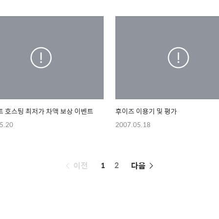
 호스팅 최저가 차액 보상 이벤트
후이즈 이용기 및 평가
5.20
2007.05.18
페
이전
1
2
다음
이
징