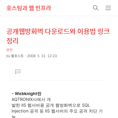
호스팅과 웹 인프라
검
메
색
뉴
공개웹방화벽 다운로드와 이용법 링크
상
본
문
세
정리
제
컨
목
보안
텐
by
올호스트
2008. 5. 31. 12:23
츠
본
문
댓
글
달
기
- Webknight란
AQTRONIX사에서 개
발한 IIS 웹서버용 공개 웹방화벽으로 SQL
Injection 공격 등 IIS 웹서버의 주요 공격 차단 가
능