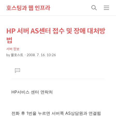
호스팅과 웹 인프라
검
메
색
뉴
HP 서버 AS센터 접수 및 장애 대처방
상
본
문
세
법
제
컨
목
서버 정보
텐
by
올호스트
2008. 7. 16. 10:26
츠
본
문
댓
글
달
기
HP서비스 센터 연락처
전화 후 1번을 누르면 서버쪽 AS상담원과 연결됩