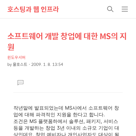
호스팅과 웹 인프라
검
메
색
뉴
소프트웨어 개발 창업에 대한 MS의 지
상
본
문
세
원
제
컨
목
윈도우서버
텐
by
올호스트
2009. 1. 8. 13:54
츠
본
문
댓
글
달
기
작년말에 발표되었는데 MS사에서 소프트웨어 창
업에 대해 파격적인 지원을 한다고 합니다.
조건은 MS 플랫폼하에서 솔루션, 패키지, 서비스
등을 개발하는 창업 3년 이내의 소규모 기업이 대
상인데요, 창업 예비자나 개인사업자도 대상이 될