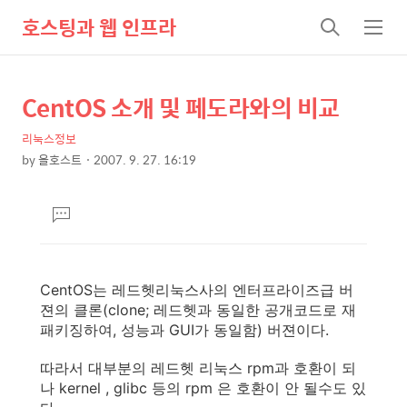
호스팅과 웹 인프라
검
메
색
뉴
CentOS 소개 및 페도라와의 비교
상
본
문
세
리눅스정보
제
컨
by
올호스트
2007. 9. 27. 16:19
목
본
텐
문
츠
댓
글
달
기
CentOS는 레드헷리눅스사의 엔터프라이즈급 버
젼의 클론(clone; 레드헷과 동일한 공개코드로 재
패키징하여, 성능과 GUI가 동일함) 버젼이다.
따라서 대부분의 레드헷 리눅스 rpm과 호환이 되
나 kernel , glibc 등의 rpm 은 호환이 안 될수도 있