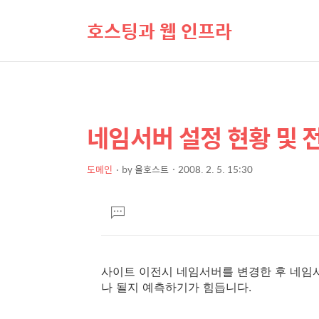
호스팅과 웹 인프라
네임서버 설정 현황 및 
상
본
문
세
제
도메인
by
올호스트
2008. 2. 5. 15:30
컨
본
목
텐
문
댓
츠
글
달
기
사이트 이전시 네임서버를 변경한 후 네임
나 될지 예측하기가 힘듭니다.