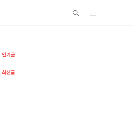
검
메
색
뉴
추
인기글
가
정
최신글
보