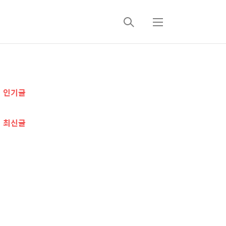
검
메
색
뉴
추
인기글
가
정
최신글
보