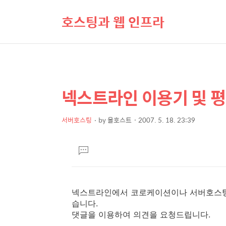
호스팅과 웹 인프라
넥스트라인 이용기 및 
상
본
문
세
제
서버호스팅
by
올호스트
2007. 5. 18. 23:39
컨
본
목
텐
문
댓
츠
글
달
기
넥스트라인에서 코로케이션이나 서버호스팅
습니다.
댓글을 이용하여 의견을 요청드립니다.